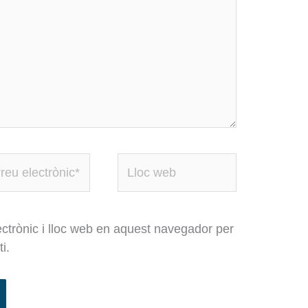
eu
Lloc
rònic*
web
ctrònic i lloc web en aquest navegador per
i.