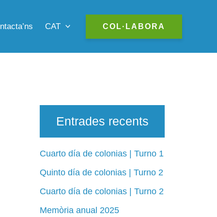
CAT
ntacta’ns
COL·LABORA
Entrades recents
Cuarto día de colonias | Turno 1
Quinto día de colonias | Turno 2
Cuarto día de colonias | Turno 2
Memòria anual 2025