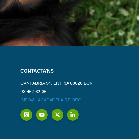
CONTACTA’NS
CANTÀBRIA 54, ENT. 3A 08020 BCN
93 467 62 06
INFO@LACASADELAIRE.ORG