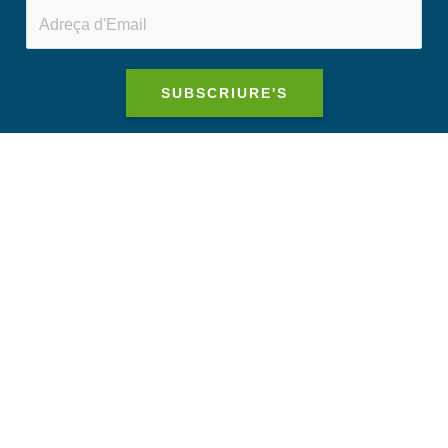
SUBSCRIURE'S
ASPECTES LEGALS
AVÍS LEGAL
POLÍTICA DE PRIVACITAT
POLÍTICA DE COOKIES
POLÍTICA DE PRIVACITAT XARXES SOCIALS
CONDICIONS DE CONTRACTACIÓ
CONTACTA’NS
CANTÀBRIA 54, ENT. 3A 08020 BCN
93 467 62 06