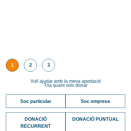
projectes d’educació mediambiental,
acompanyament emocional, activitats de lleure i
suport social que contribueixen a un impacte
positiu en el dia a dia dels infants.
··
··
1
2
3
Vull ajudar amb la meva aportació
Tria quant vols donar
Soc particular
Soc empresa
DONACIÓ
DONACIÓ PUNTUAL
RECURRENT