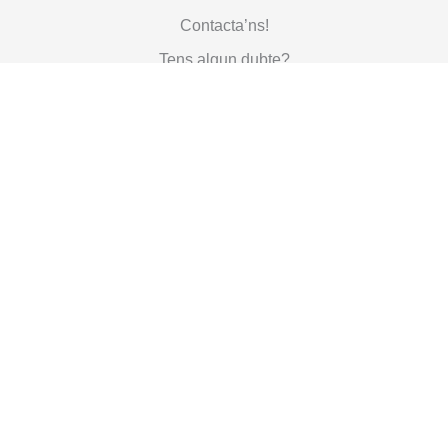
Contacta’ns!
Tens algun dubte?
Inverteix en la infància, inverteix en un futur millor per a tothom.
PARLEM
SUBSCRIU-TE A LA NOSTRA NEWSLETTER
SUBSCRIURE'S