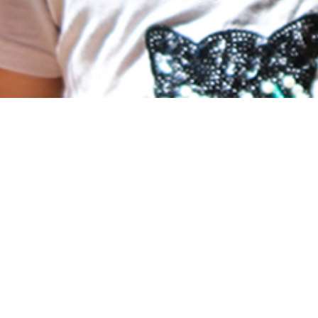
Molts infants no tenen garantits els seus drets!
1 de cada 3 infants a Barcelona viu en risc de
pobresa.
A La Casa de l’Aire treballem perquè cap infant
en situació de vulnerabilitat es quedi enrere.
Volem que creixin en un entorn educatiu i social
ric en oportunitats, que els permeti
desenvolupar-se plenament.
Amb el teu donatiu, col·labores directament en