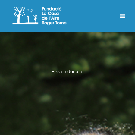
Vés
al
contingut
Fes un donatiu