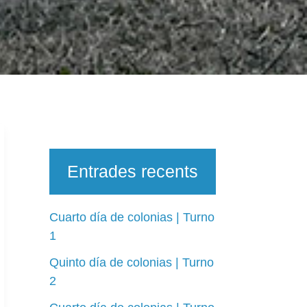
Entrades recents
Cuarto día de colonias | Turno
1
Quinto día de colonias | Turno
2