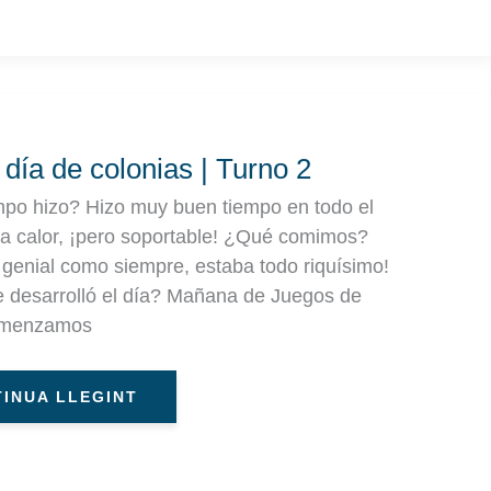
RTO
ONIAS
 día de colonias | Turno 2
NO
po hizo? Hizo muy buen tiempo en todo el
a calor, ¡pero soportable! ¿Qué comimos?
enial como siempre, estaba todo riquísimo!
desarrolló el día? Mañana de Juegos de
omenzamos
INUA LLEGINT