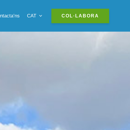
CAT
ntacta’ns
COL·LABORA