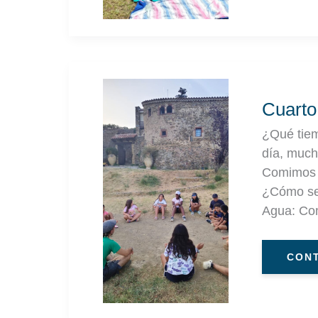
CUA
DÍA
DE
COL
Cuarto
|
TUR
2
¿Qué tiem
día, much
Comimos g
¿Cómo se 
Agua: C
CONT