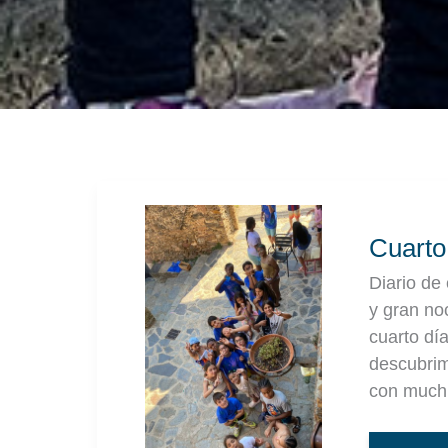
CUA
DÍA
DE
COL
Cuarto
|
TUR
1
Diario de
y gran noc
cuarto dí
descubrim
con muchí