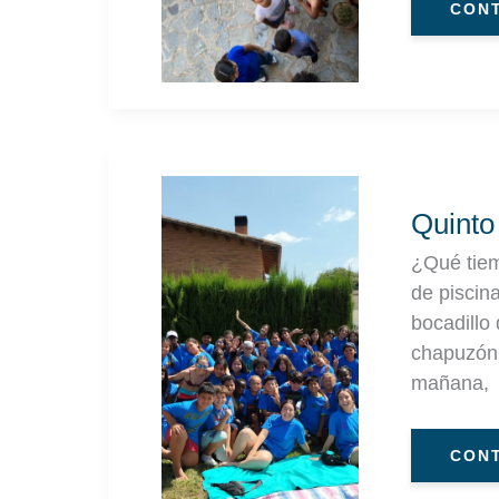
CONT
QUIN
DÍA
DE
COL
Quinto
|
TUR
2
¿Qué tiem
de pisci
bocadillo 
chapuzón.
mañana,
CONT