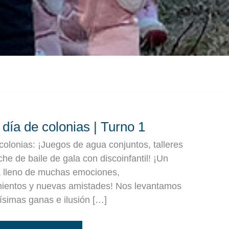
RTO
ONIAS
 día de colonias | Turno 1
NO
 colonias: ¡Juegos de agua conjuntos, talleres
he de baile de gala con discoinfantil! ¡Un
a lleno de muchas emociones,
ientos y nuevas amistades! Nos levantamos
simas ganas e ilusión […]