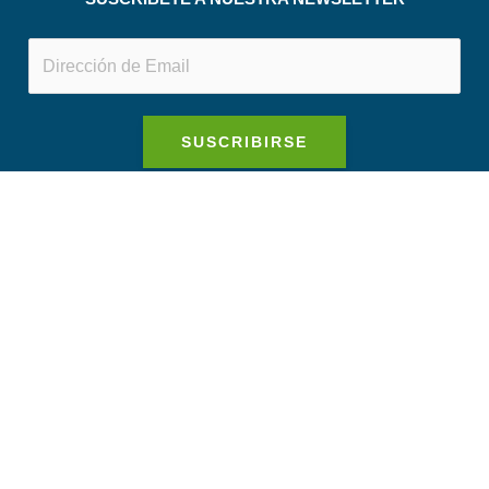
SUSCRIBIRSE
ASPECTOS LEGALES
AVISO LEGAL
POLÍTICA DE PRIVACIDAD
POLÍTICA DE COOKIES
POLÍTICA DE PRIVACIDAD REDES SOCIALES
CONDICIONES DE CONTRATACIÓN
CONTÁCTANOS
CANTÀBRIA 54, ENT. 3A 08020 BCN