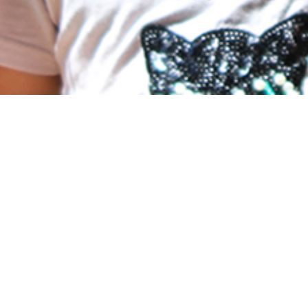
Molts infants no tenen garantits els seus drets!
1 de cada 3 infants a Barcelona viu en risc de
pobresa.
A La Casa de l’Aire treballem perquè cap infant
en situació de vulnerabilitat es quedi enrere.
Volem que creixin en un entorn educatiu i social
ric en oportunitats, que els permeti
desenvolupar-se plenament.
Amb el teu donatiu, col·labores directament en