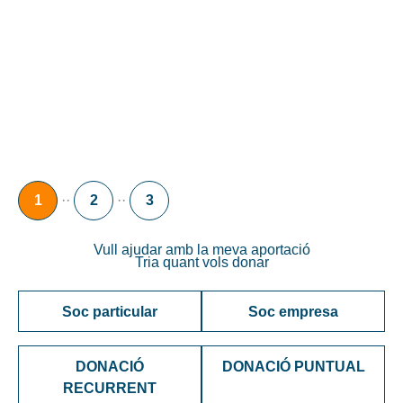
projectes d’educació mediambiental,
acompanyament emocional, activitats de lleure i
suport social que contribueixen a un impacte
positiu en el dia a dia dels infants.
··
··
1
2
3
Vull ajudar amb la meva aportació
Tria quant vols donar
Soc particular
Soc empresa
DONACIÓ
DONACIÓ PUNTUAL
RECURRENT