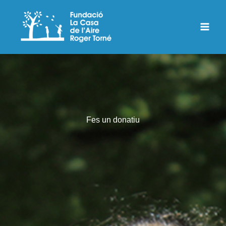
Vés
al
contingut
Fes un donatiu