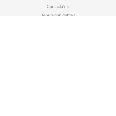
Contacta’ns!
Tens algun dubte?
Inverteix en la infància, inverteix en un futur millor per a tothom.
PARLEM
SUBSCRIU-TE A LA NOSTRA NEWSLETTER
SUBSCRIURE'S